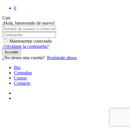
0
Close
Cart
Cart
¡Hola, bienvenido de nuevo!
Mantenerme conectado
¿Olvidaste la contraseña?
Acceder
¿No tienes una cuenta?
Regístrate ahora
Close
Bio
Menu
Consultas
Cursos
Contacto
youtube
instagram