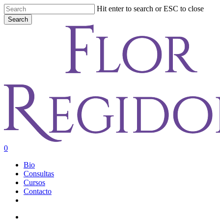
Skip
Hit enter to search or ESC to close
to
Search
main
Close
content
Search
account
0
Menu
Bio
Consultas
Cursos
Contacto
youtube
instagram
account