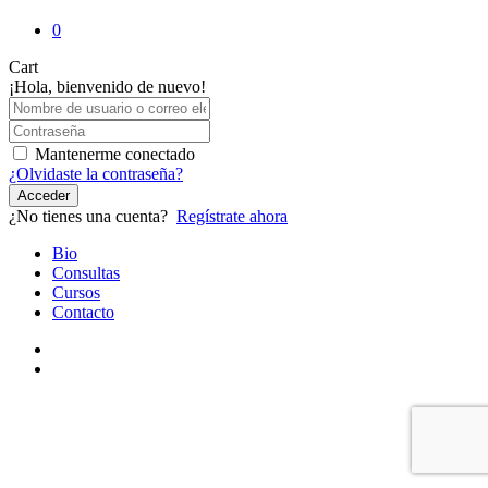
0
Close
Cart
Cart
¡Hola, bienvenido de nuevo!
Mantenerme conectado
¿Olvidaste la contraseña?
Acceder
¿No tienes una cuenta?
Regístrate ahora
Close
Bio
Menu
Consultas
Cursos
Contacto
youtube
instagram