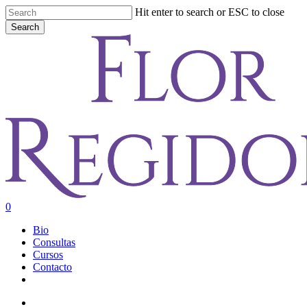
Skip
Hit enter to search or ESC to close
to
Search
main
Close
content
Search
account
0
Menu
Bio
Consultas
Cursos
Contacto
youtube
instagram
account