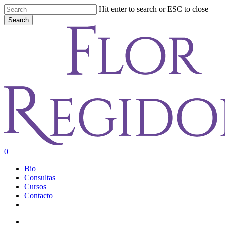
Skip
Hit enter to search or ESC to close
to
Search
main
Close
content
Search
account
0
Menu
Bio
Consultas
Cursos
Contacto
youtube
instagram
account