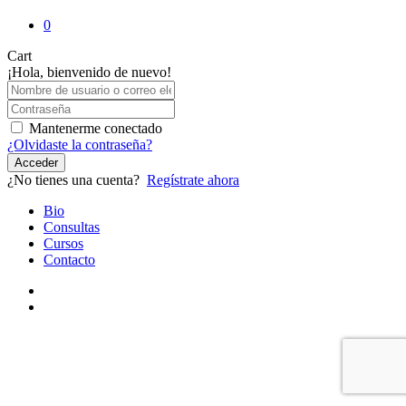
0
Close
Cart
Cart
¡Hola, bienvenido de nuevo!
Mantenerme conectado
¿Olvidaste la contraseña?
Acceder
¿No tienes una cuenta?
Regístrate ahora
Close
Bio
Menu
Consultas
Cursos
Contacto
youtube
instagram