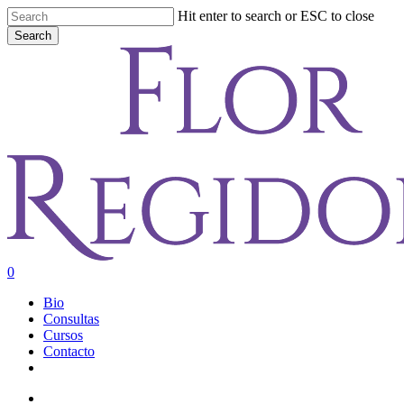
Skip
Hit enter to search or ESC to close
to
Search
main
Close
content
Search
account
0
Menu
Bio
Consultas
Cursos
Contacto
youtube
instagram
account