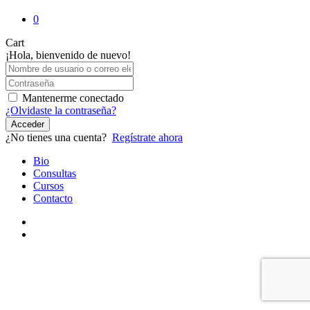
0
Close
Cart
Cart
¡Hola, bienvenido de nuevo!
Mantenerme conectado
¿Olvidaste la contraseña?
Acceder
¿No tienes una cuenta?
Regístrate ahora
Close
Bio
Menu
Consultas
Cursos
Contacto
youtube
instagram