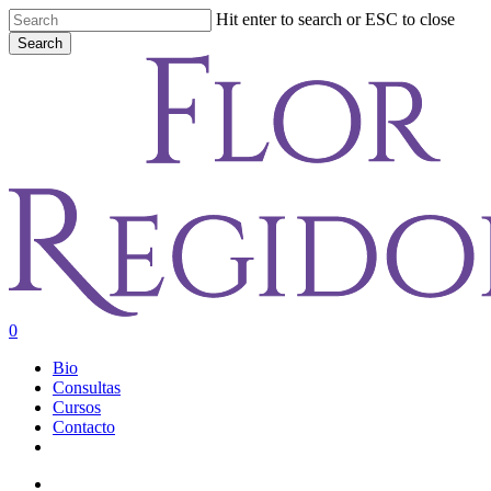
Skip
Hit enter to search or ESC to close
to
Search
main
Close
content
Search
account
0
Menu
Bio
Consultas
Cursos
Contacto
youtube
instagram
account