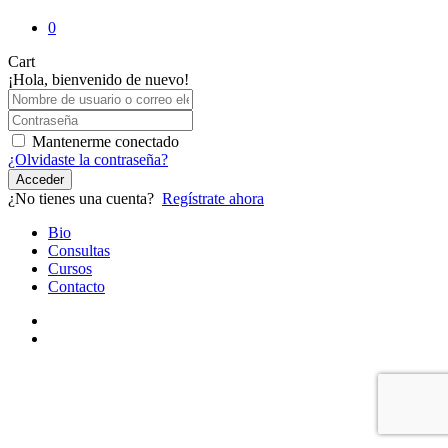
0
Close
Cart
Cart
¡Hola, bienvenido de nuevo!
Mantenerme conectado
¿Olvidaste la contraseña?
Acceder
¿No tienes una cuenta?
Regístrate ahora
Close
Bio
Menu
Consultas
Cursos
Contacto
youtube
instagram