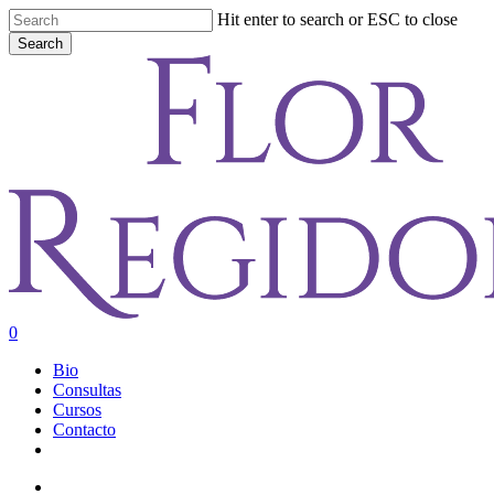
Skip
Hit enter to search or ESC to close
to
Search
main
Close
content
Search
account
0
Menu
Bio
Consultas
Cursos
Contacto
youtube
instagram
account