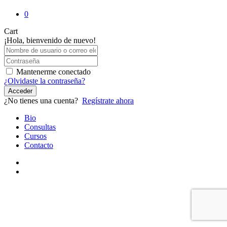
0
Close
Cart
Cart
¡Hola, bienvenido de nuevo!
Mantenerme conectado
¿Olvidaste la contraseña?
Acceder
¿No tienes una cuenta?
Regístrate ahora
Close
Bio
Menu
Consultas
Cursos
Contacto
youtube
instagram