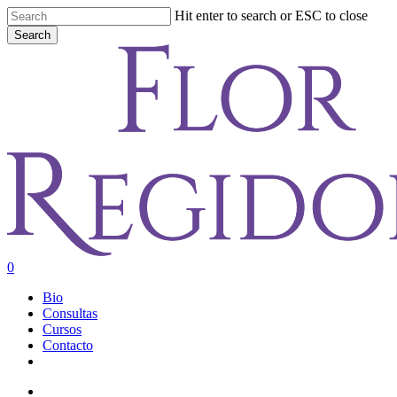
Skip
Hit enter to search or ESC to close
to
Search
main
Close
content
Search
account
0
Menu
Bio
Consultas
Cursos
Contacto
youtube
instagram
account