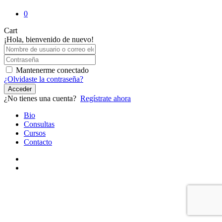
0
Close
Cart
Cart
¡Hola, bienvenido de nuevo!
Mantenerme conectado
¿Olvidaste la contraseña?
Acceder
¿No tienes una cuenta?
Regístrate ahora
Close
Bio
Menu
Consultas
Cursos
Contacto
youtube
instagram