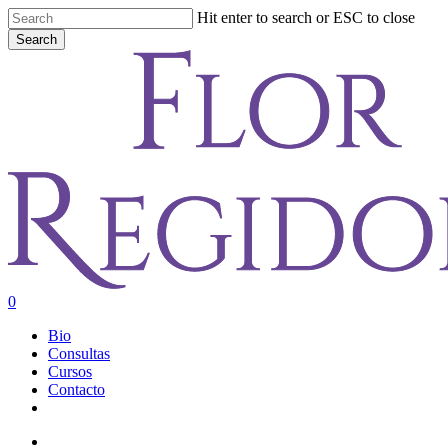
Skip
Hit enter to search or ESC to close
to
Search
main
Close
content
Search
account
0
Menu
Bio
Consultas
Cursos
Contacto
youtube
instagram
account