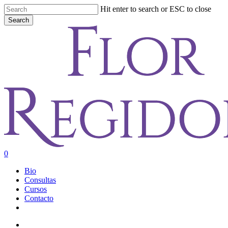
Skip
Hit enter to search or ESC to close
to
Search
main
Close
content
Search
account
0
Menu
Bio
Consultas
Cursos
Contacto
youtube
instagram
account