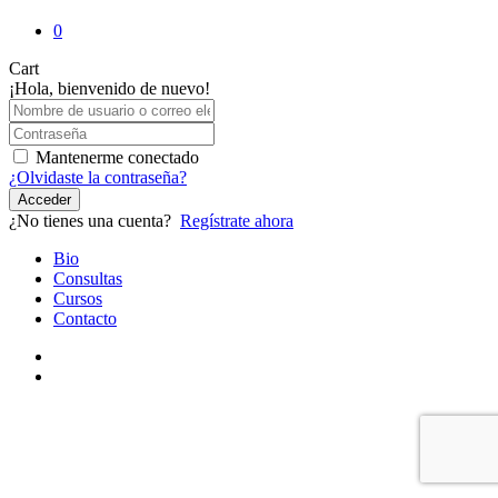
0
Close
Cart
Cart
¡Hola, bienvenido de nuevo!
Mantenerme conectado
¿Olvidaste la contraseña?
Acceder
¿No tienes una cuenta?
Regístrate ahora
Close
Bio
Menu
Consultas
Cursos
Contacto
youtube
instagram