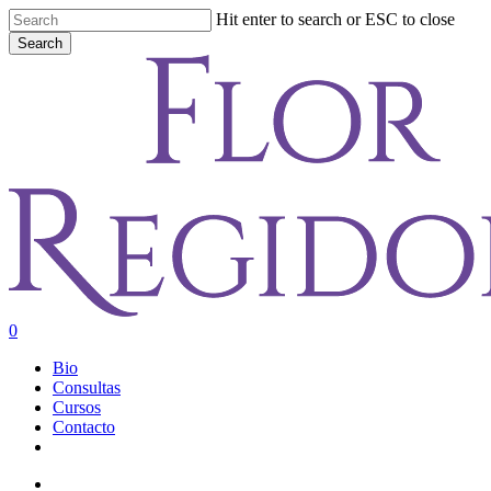
Skip
Hit enter to search or ESC to close
to
Search
main
Close
content
Search
account
0
Menu
Bio
Consultas
Cursos
Contacto
youtube
instagram
account