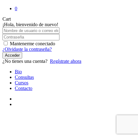
0
Close
Cart
Cart
¡Hola, bienvenido de nuevo!
Mantenerme conectado
¿Olvidaste la contraseña?
Acceder
¿No tienes una cuenta?
Regístrate ahora
Close
Bio
Menu
Consultas
Cursos
Contacto
youtube
instagram