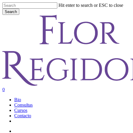
Skip
Hit enter to search or ESC to close
to
Search
main
Close
content
Search
account
0
Menu
Bio
Consultas
Cursos
Contacto
youtube
instagram
account