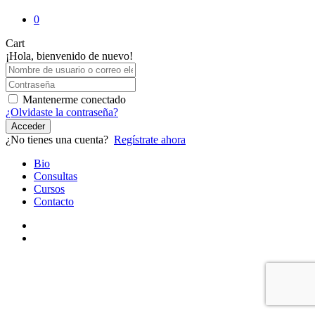
0
Close
Cart
Cart
¡Hola, bienvenido de nuevo!
Mantenerme conectado
¿Olvidaste la contraseña?
Acceder
¿No tienes una cuenta?
Regístrate ahora
Close
Bio
Menu
Consultas
Cursos
Contacto
youtube
instagram