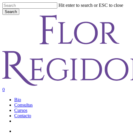
Skip
Hit enter to search or ESC to close
to
Search
main
Close
content
Search
account
0
Menu
Bio
Consultas
Cursos
Contacto
youtube
instagram
account