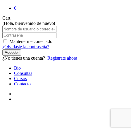
0
Close
Cart
Cart
¡Hola, bienvenido de nuevo!
Mantenerme conectado
¿Olvidaste la contraseña?
Acceder
¿No tienes una cuenta?
Regístrate ahora
Close
Bio
Menu
Consultas
Cursos
Contacto
youtube
instagram