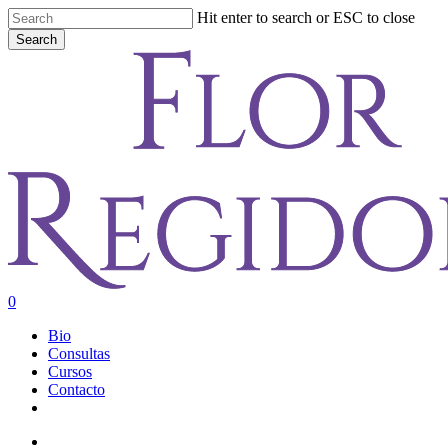
Skip
Hit enter to search or ESC to close
to
Search
main
Close
content
Search
account
0
Menu
Bio
Consultas
Cursos
Contacto
youtube
instagram
account