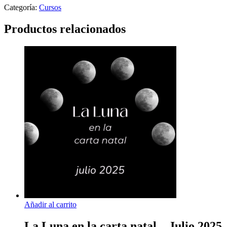
Ascendentes
Categoría:
Cursos
-
enero
Productos relacionados
2025
cantidad
Añadir al carrito
La Luna en la carta natal – Julio 2025