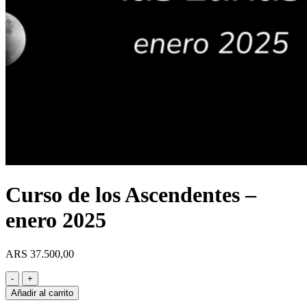
Curso de los Ascendentes –
enero 2025
ARS
37.500,00
Curso
de
Añadir al carrito
los